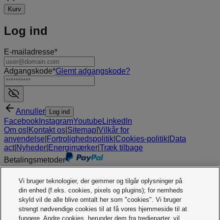
Kurv
Log ind
E-mailadresse
*
Adgangskode
*
Glemt adgangskode
?
Annuller
Log ind
Facebook
Instagram
Youtube
LinkedIn
Om os
|
Kontakt os
|
Sitemap
|
Vilkår for
anvendelse
|
Fortrolighedspolitik
|
Cookies-politik
|
Data
act
|
Nyheder
|
Energimærker
|
Træk tilbage
Betalingsmetoder
Vi bruger teknologier, der gemmer og tilgår oplysninger på
din enhed (f.eks. cookies, pixels og plugins); for nemheds
skyld vil de alle blive omtalt her som "cookies". Vi bruger
strengt nødvendige cookies til at få vores hjemmeside til at
fungere. Andre cookies, herunder dem fra tredjeparter, vil